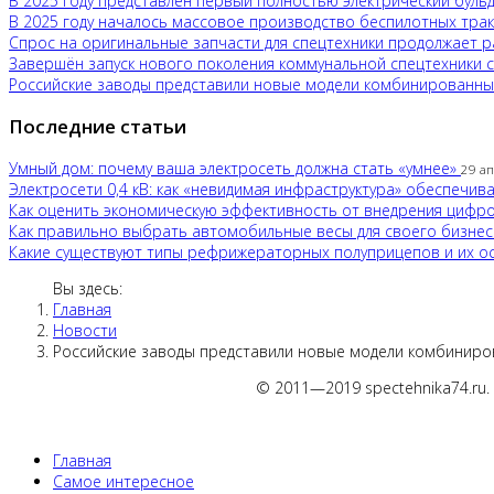
В 2025 году представлен первый полностью электрический буль
В 2025 году началось массовое производство беспилотных тра
Спрос на оригинальные запчасти для спецтехники продолжает р
Завершён запуск нового поколения коммунальной спецтехники 
Российские заводы представили новые модели комбинированн
Последние статьи
Умный дом: почему ваша электросеть должна стать «умнее»
29 а
Электросети 0,4 кВ: как «невидимая инфраструктура» обеспечи
Как оценить экономическую эффективность от внедрения цифр
Как правильно выбрать автомобильные весы для своего бизне
Какие существуют типы рефрижераторных полуприцепов и их 
Вы здесь:
Главная
Новости
Российские заводы представили новые модели комбиниро
© 2011—2019 spectehnika74.ru.
Главная
Самое интересное