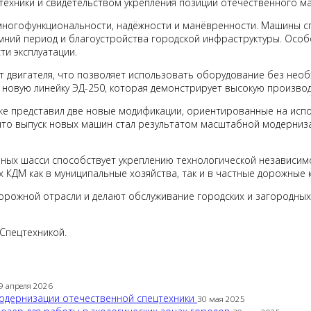
ехники и свидетельством укрепления позиций отечественного м
ногофункциональности, надёжности и манёвренности. Машины сп
ний период и благоустройства городской инфраструктуры. Особо
и эксплуатации.
двигателя, что позволяет использовать оборудование без необ
 новую линейку ЭД-250, которая демонстрирует высокую производ
же представил две новые модификации, ориентированные на исполь
 что выпуск новых машин стал результатом масштабной модерниз
ных шасси способствует укреплению технологической независимо
КДМ как в муниципальные хозяйства, так и в частные дорожные 
орожной отрасли и делают обслуживание городских и загородны
Спецтехникой.
9 апреля 2026
модернизации отечественной спецтехники
30 мая 2025