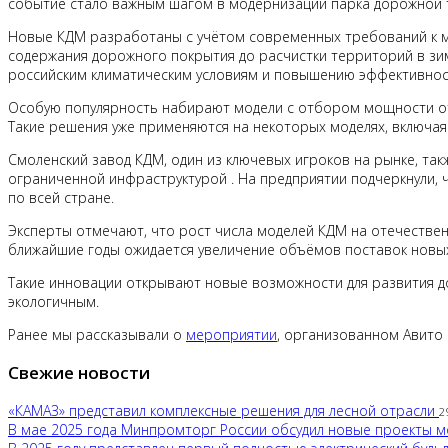
событие стало важным шагом в модернизации парка дорожной т
Новые КДМ разработаны с учётом современных требований к м
содержания дорожного покрытия до расчистки территорий в зим
российским климатическим условиям и повышению эффективност
Особую популярность набирают модели с отбором мощности от 
Такие решения уже применяются на некоторых моделях, включая
Смоленский завод КДМ, один из ключевых игроков на рынке, так
ограниченной инфраструктурой . На предприятии подчеркнули,
по всей стране.
Эксперты отмечают, что рост числа моделей КДМ на отечествен
ближайшие годы ожидается увеличение объёмов поставок новых 
Такие инновации открывают новые возможности для развития д
экологичным.
Ранее мы рассказывали о
мероприятии
, организованном Авито 
Свежие новости
«КАМАЗ» представил комплексные решения для лесной отрасли
2
В мае 2025 года Минпромторг России обсудил новые проекты 