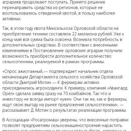
аграриев продолжают поступать. Принято решение
перенаправить средства из регионов, которые не
воспользовались отведенной квотой, в пользу наиболее
активных.
Так, в этом году квота Минсельхоза Орловской области на
приобретение техники составляла 22 миллиона рублей. Уже к
концу мая вся сумма была освоена. Возникла потребность в
дополнительных средствах. В соответствии с внесенными
изменениями в Постановление орловские аграрии получили
возможность приобрести дополнительное количество
сельхозтехники, реализуемой в рамках программы.
«Спрос ажиотажный, — подтверждает начальник отдела
механизации Департамента сельского хозяйства Орловской
области Дмитрий Мотин. — К фермерам активно
присоединились агрохолдинги. К примеру, компания «Авангард
Орёл» сделала заявку сразу на 70 комбайнов. Так что и
инвестору не всегда импорт нужен. Они так же, как и фермеры,
ищут свою выгоду на рынке предложения сельхозтехники», —
рассказывает Д. Мотин о результатах реализации программы.
В Ассоциации «Росагромаш» уверены, что внесенные поправки
позволят предприятиям сельхозмашиностроения нарастить
продажи сельхозтехники и до конца года выбрать отведенные