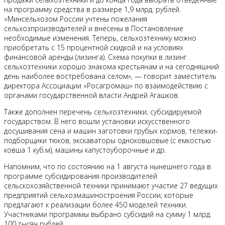
на программу средства в размере 1,9 млрд. рублей.
«Минсельхозом России учтены пожелания
сельхозпроизводителей и внесены в Постановление
необходимые изменения. Теперь, сельхозтехнику можно
приобретать с 15 процентной скидкой и на условиях
финансовой аренды (лизинга). Схема покупки в лизинг
сельхозтехники хорошо знакома крестьянам и на сегодняшний
день наиболее востребована селом», — говорит заместитель
директора Ассоциации «Росагромаш» по взаимодействию с
органами государственной власти Андрей Агашков.
Также дополнен перечень сельхозтехники, субсидируемой
государством. В него вошли установки искусственного
досушивания сена и машин заготовки грубых кормов, тележки-
подборщики тюков, экскаваторы одноковшовые (с емкостью
ковша 1 куб.м), машины капустоуборочные и др.
Напомним, что по состоянию на 1 августа нынешнего года в
программе субсидирования производителей
сельскохозяйственной техники принимают участие 27 ведущих
предприятий сельхозмашиностроения России, которые
предлагают к реализации более 450 моделей техники.
Участниками программы выбрано субсидий на сумму 1 млрд.
100 тысяч рублей.