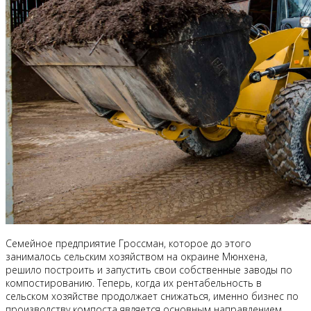
Семейное предприятие Гроссман, которое до этого
занималось сельским хозяйством на окраине Мюнхена,
решило построить и запустить свои собственные заводы по
компостированию. Теперь, когда их рентабельность в
сельском хозяйстве продолжает снижаться, именно бизнес по
производству компоста является основным направлением.