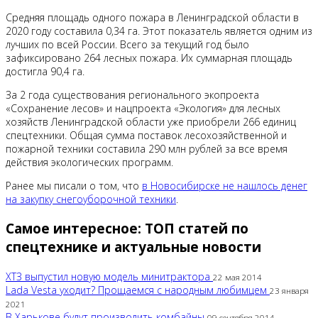
Средняя площадь одного пожара в Ленинградской области в
2020 году составила 0,34 га. Этот показатель является одним из
лучших по всей России. Всего за текущий год было
зафиксировано 264 лесных пожара. Их суммарная площадь
достигла 90,4 га.
За 2 года существования регионального экопроекта
«Сохранение лесов» и нацпроекта «Экология» для лесных
хозяйств Ленинградской области уже приобрели 266 единиц
спецтехники. Общая сумма поставок лесохозяйственной и
пожарной техники составила 290 млн рублей за все время
действия экологических программ.
Ранее мы писали о том, что
в Новосибирске не нашлось денег
на закупку снегоуборочной техники
.
Самое интересное: ТОП статей по
спецтехнике и актуальные новости
ХТЗ выпустил новую модель минитрактора
22 мая 2014
Lada Vesta уходит? Прощаемся с народным любимцем
23 января
2021
В Харькове будут производить комбайны
09 сентября 2014